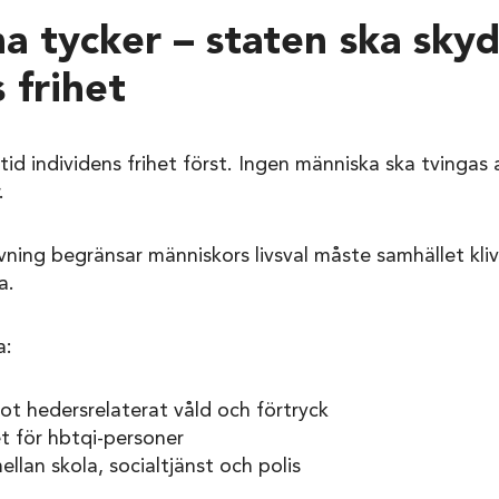
na tycker – staten ska sky
 frihet
ltid individens frihet först. Ingen människa ska tvingas a
.
ivning begränsar människors livsval måste samhället kli
a.
a:
ot hedersrelaterat våld och förtryck
t för hbtqi-personer
lan skola, socialtjänst och polis