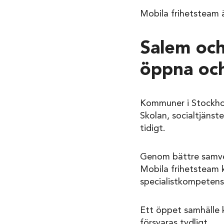
Mobila frihetsteam ä
Salem och
öppna oc
Kommuner i Stockholm
Skolan, socialtjäns
tidigt.
Genom bättre samver
Mobila frihetsteam 
specialistkompetens
Ett öppet samhälle 
försvaras tydligt.