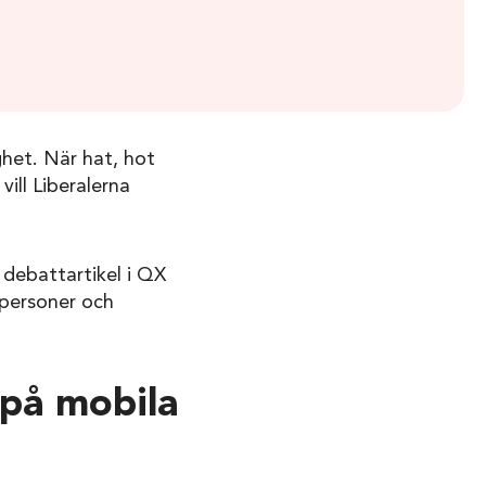
ghet. När hat, hot
ill Liberalerna
n debattartikel i QX
-personer och
 på mobila