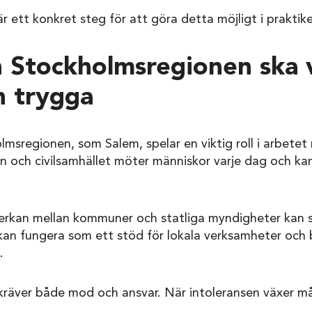
r ett konkret steg för att göra detta möjligt i praktik
 Stockholmsregionen ska 
h trygga
sregionen, som Salem, spelar en viktig roll i arbetet 
ten och civilsamhället möter människor varje dag och k
kan mellan kommuner och statliga myndigheter kan st
kan fungera som ett stöd för lokala verksamheter och
.
kräver både mod och ansvar. När intoleransen växer må