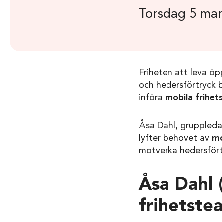
Torsdag 5 mar
Friheten att leva öp
och hedersförtryck b
införa
mobila frihet
Åsa Dahl, gruppledare
lyfter behovet av
mo
motverka hedersfört
Åsa Dahl 
frihetste