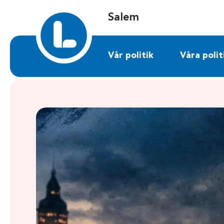
Sök på salem.liberalerna.se
Salem
Vår politik
Våra polit