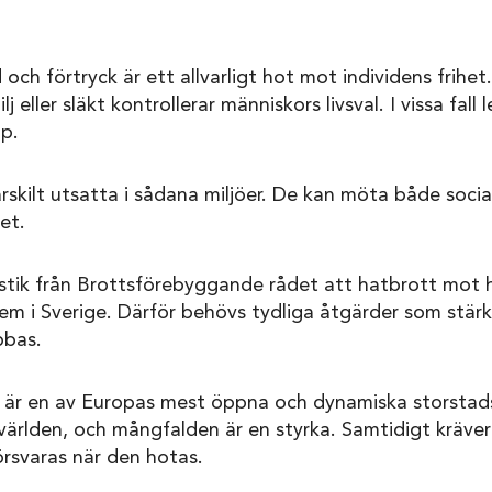
 och förtryck är ett allvarligt hot mot individens frihe
eller släkt kontrollerar människors livsval. I vissa fall l
p.
rskilt utsatta i sådana miljöer. De kan möta både social
et.
istik från Brottsförebyggande rådet att hatbrott mot 
lem i Sverige. Därför behövs tydliga åtgärder som stär
bbas.
är en av Europas mest öppna och dynamiska storstads
världen, och mångfalden är en styrka. Samtidigt kräve
örsvaras när den hotas.