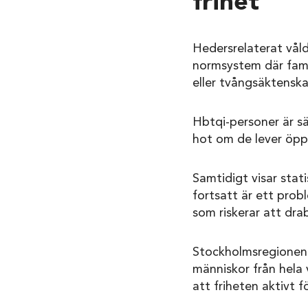
frihet
Hedersrelaterat våld
normsystem där familj 
eller tvångsäktenska
Hbtqi-personer är sä
hot om de lever öpp
Samtidigt visar stat
fortsatt är ett prob
som riskerar att dra
Stockholmsregionen 
människor från hela 
att friheten aktivt f