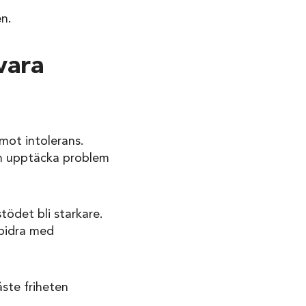
en.
vara
mot intolerans.
an upptäcka problem
ödet bli starkare.
 bidra med
ste friheten