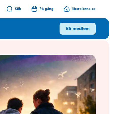
Sök
På gång
liberalerna.se
Bli medlem