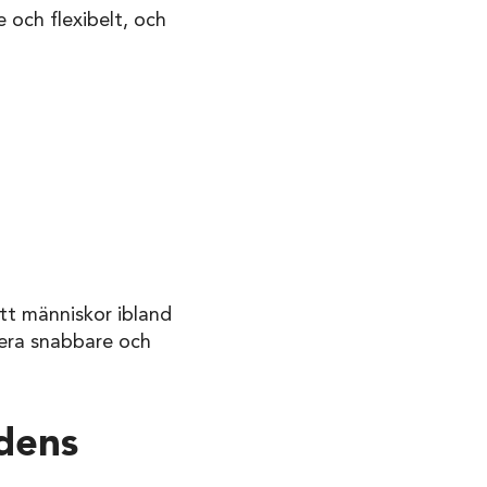
 och flexibelt, och
att människor ibland
gera snabbare och
idens