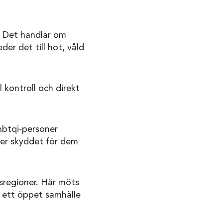
t. Det handlar om
eder det till hot, våld
 kontroll och direkt
hbtqi-personer
ker skyddet för dem
regioner. Här möts
r ett öppet samhälle