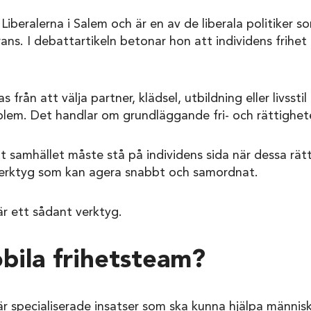
Liberalerna i Salem och är en av de liberala politiker s
ans. I debattartikeln betonar hon att individens frihet 
 från att välja partner, klädsel, utbildning eller livsstil
blem. Det handlar om grundläggande fri- och rättighete
t samhället måste stå på individens sida när dessa rät
erktyg som kan agera snabbt och samordnat.
r ett sådant verktyg.
bila frihetsteam?
r specialiserade insatser som ska kunna hjälpa människ