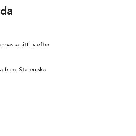
dda
npassa sitt liv efter
va fram. Staten ska