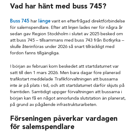
Vad har hänt med buss 745?
Buss 745
har
länge
varit en efterfrågad direktförbindelse
för salemspendlare. Efter att linjen lades ner för några år
sedan gav Region Stockholm i slutet av 2025 besked om
att buss 745 – tillsammans med buss 743 från Botkyrka –
skulle återinföras under 2026 så snart tillräckligt med
fordon fanns tillgängliga.
I början av februari kom beskedet att startdatumet var
satt till den 1 mars 2026. Men bara dagar före planerad
trafikstart meddelade Trafikförvaltningen att bussarna
inte är på plats i tid, och att startdatumet därför skjuts på
framtiden. Samtidigt uppger förvaltningen att bussarna i
början kan få en något annorlunda slutstation än planerat,
på grund av pågående infrastrukturarbeten.
Förseningen påverkar vardagen
för salemspendlare